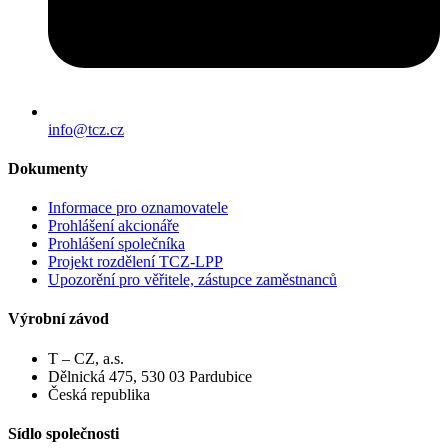
info@tcz.cz
Dokumenty
Informace pro oznamovatele
Prohlášení akcionáře
Prohlášení společníka
Projekt rozdělení TCZ-LPP
Upozorění pro věřitele, zástupce zaměstnanců
Výrobní závod
T – CZ, a.s.
Dělnická 475, 530 03 Pardubice
Česká republika
Sídlo společnosti