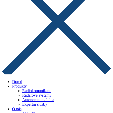
Domů
Produkty
Radiokomunikace
Radarové systémy
Autonomní mobilita
Expertní služby
O nás