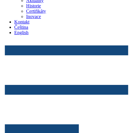
Aktuality
Historie
Certifikáty
Inovace
Kontakt
Čeština
English